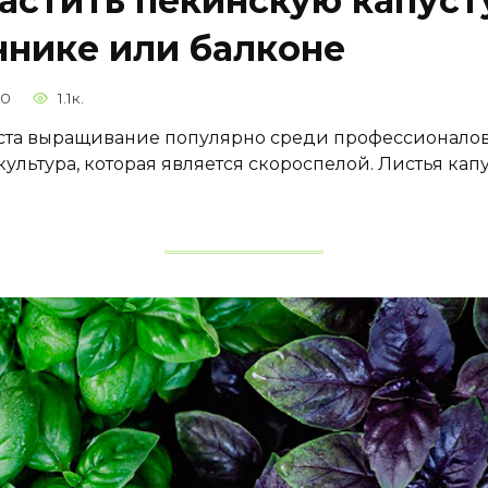
астить пекинскую капуст
нике или балконе
0
1.1к.
ста выращивание популярно среди профессионалов
культура, которая является скороспелой. Листья капу