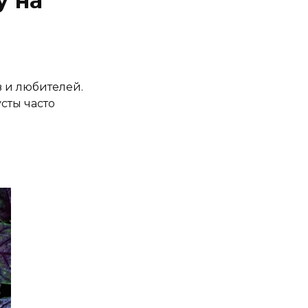
у на
 и любителей.
сты часто