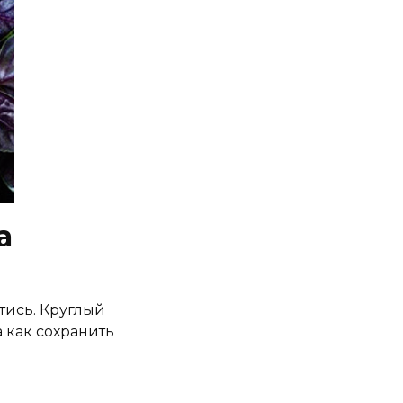
а
тись. Круглый
а как сохранить