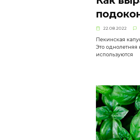
Как выр
подокон
22.08.2022
Пекинская капу
Это однолетняя 
используются