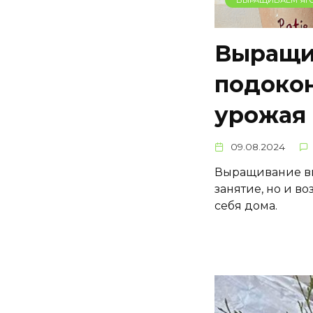
Выращи
подокон
урожая
09.08.2024
Выращивание ви
занятие, но и 
себя дома.