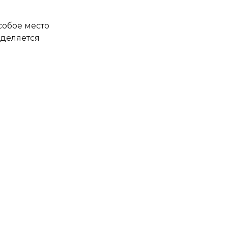
собое место
ыделяется