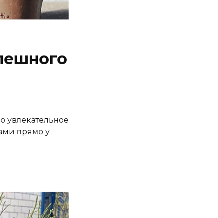
спешного
о увлекательное
ами прямо у