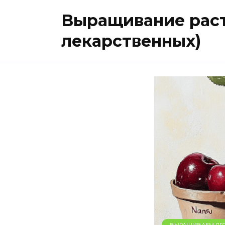
Перейти
Выращивание раст
к
содержанию
лекарственных)
ВЫРАЩИВАЕМ ЯГ