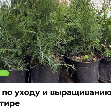
АВЫ
д по уходу и выращиванию
ртире