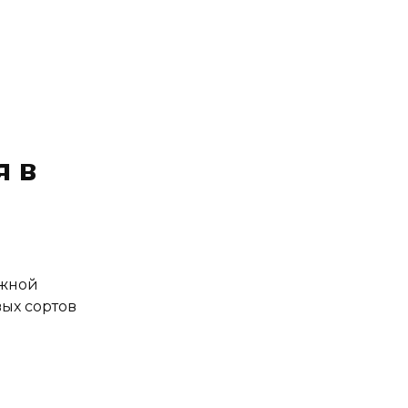
я в
ижной
ых сортов