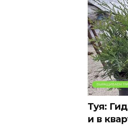
ВЫРАЩИВАЕМ ТР
Туя: Ги
и в ква