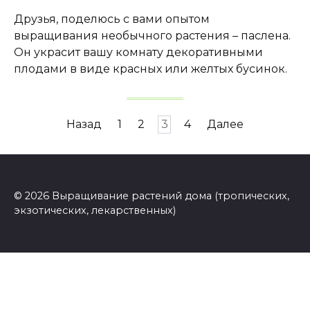
Друзья, поделюсь с вами опытом
выращивания необычного растения – паслена.
Он украсит вашу комнату декоративными
плодами в виде красных или желтых бусинок.
Навигация
Назад
1
2
3
4
Далее
по
записям
© 2026 Выращивание растений дома (тропических,
экзотических, лекарственных)