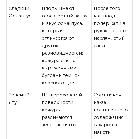
Сладкий
Плоды имеют
После того,
Османтус
характерный запах
как плод
и вкус османтуса,
подержали в
который
руках, остается
отличается от
маслянистый
других
след.
разновидностей;
кожура с ясно
выраженными
буграми темно-
красного цвета.
Зеленый
На шероховатой
Сорт ценен
Яту
поверхности
из-за
кожуры
повышенного
различаются
содержания
зеленые пятна.
сахаров в
мякоти.