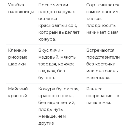
Улыбка
После чистки
Сорт считается
наложницы
плодов на руках
самым ранним,
остается
так как
красноватый сок,
плодоносить
который выделяет
начинает с мая.
кожура.
Клейкие
Вкус личи -
Встречаются
рисовые
медовый, мякоть
представители
шарики
твердая, кожура
без косточки
гладкая, без
или она очень
бугров.
маленькая.
Майский
Кожура бугристая,
Раннее
красный
красного цвета,
созревание - в
без вкраплений,
начале мая.
плоды чуть
меньше, чем
другие