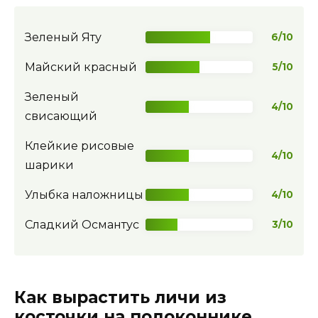
Зеленый Яту
6/10
Майский красный
5/10
Зеленый
4/10
свисающий
Клейкие рисовые
4/10
шарики
Улыбка наложницы
4/10
Сладкий Османтус
3/10
Как вырастить личи из
косточки на подоконнике