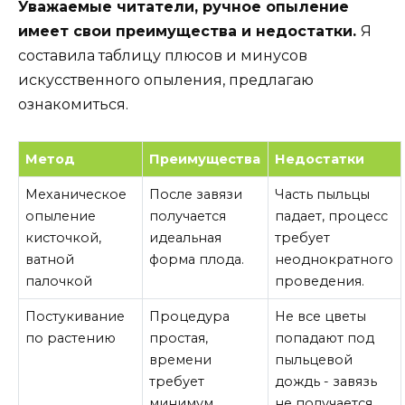
Уважаемые читатели, ручное опыление
имеет свои преимущества и недостатки.
Я
составила таблицу плюсов и минусов
искусственного опыления, предлагаю
ознакомиться.
Метод
Преимущества
Недостатки
Механическое
После завязи
Часть пыльцы
опыление
получается
падает, процесс
кисточкой,
идеальная
требует
ватной
форма плода.
неоднократного
палочкой
проведения.
Постукивание
Процедура
Не все цветы
по растению
простая,
попадают под
времени
пыльцевой
требует
дождь - завязь
минимум.
не получается.