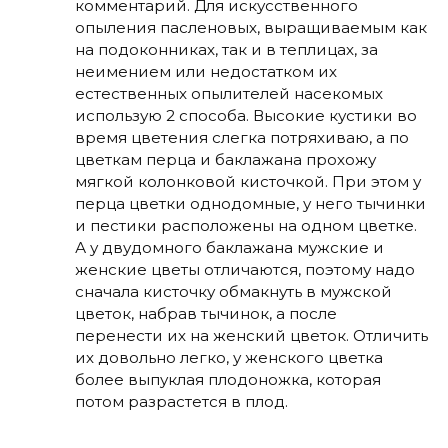
комментарий. Для искусственного
опыления пасленовых, выращиваемым как
на подоконниках, так и в теплицах, за
неимением или недостатком их
естественных опылителей насекомых
использую 2 способа. Высокие кустики во
время цветения слегка потряхиваю, а по
цветкам перца и баклажана прохожу
мягкой колонковой кисточкой. При этом у
перца цветки однодомные, у него тычинки
и пестики расположены на одном цветке.
А у двудомного баклажана мужские и
женские цветы отличаются, поэтому надо
сначала кисточку обмакнуть в мужской
цветок, набрав тычинок, а после
перенести их на женский цветок. Отличить
их довольно легко, у женского цветка
более выпуклая плодоножка, которая
потом разрастется в плод.