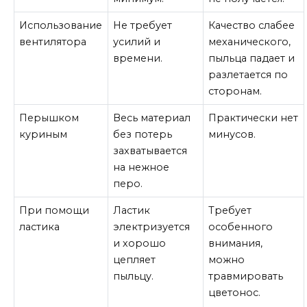
Использование
Не требует
Качество слабее
вентилятора
усилий и
механического,
времени.
пыльца падает и
разлетается по
сторонам.
Перышком
Весь материал
Практически нет
куриным
без потерь
минусов.
захватывается
на нежное
перо.
При помощи
Ластик
Требует
ластика
электризуется
особенного
и хорошо
внимания,
цепляет
можно
пыльцу.
травмировать
цветонос.