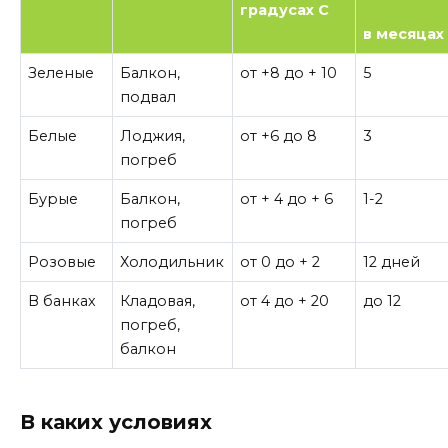
градусах С
в месяцах
Зеленые
Балкон,
от +8 до + 10
5
подвал
Белые
Лоджия,
от +6 до 8
3
погреб
Бурые
Балкон,
от + 4 до + 6
1-2
погреб
Розовые
Холодильник
от 0 до + 2
12 дней
В банках
Кладовая,
от 4 до + 20
до 12
погреб,
балкон
В каких условиях