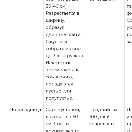
30-40 см).
те
Разрастается в
ф
ширину,
С
образуя
у
длинные плети.
по
С кустика
за
собрать можно
до 3 кг стручков.
Некоторые
экземпляры, к
сожалению,
попадаются
пустые или
полупустые.
Шоколадница
Сорт кустовой,
Поздний (за
Д
высота - до 60
100 дней
у
см. Листва
созревает)
п
крупная желто-
т