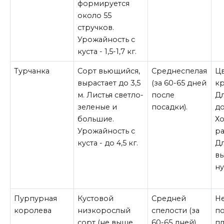
формируется
около 55
стручков.
Урожайность с
куста - 1,5-1,7 кг.
Турчанка
Сорт вьющийся,
Среднеспелая
Цв
вырастает до 3,5
(за 60-65 дней
к
м. Листья светло-
после
Дл
зеленые и
посадки).
до
большие.
Х
Урожайность с
ра
куста - до 4,5 кг.
Д
в
ну
Пурпурная
Кустовой
Средней
Не
королева
низкорослый
спелости (за
по
сорт (не выше
60-65 дней).
пл