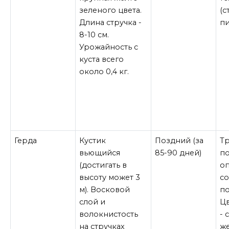
зеленого цвета.
(с
Длина стручка -
пи
8-10 см.
Урожайность с
куста всего
около 0,4 кг.
Герда
Кустик
Поздний (за
Тр
вьющийся
85-90 дней)
по
(достигать в
о
высоту может 3
со
м). Восковой
по
слой и
Цв
волокнистость
- 
на стручках
ж