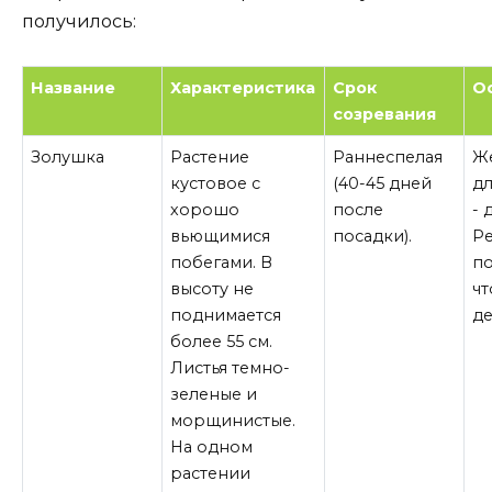
получилось:
Название
Характеристика
Срок
О
созревания
Золушка
Растение
Раннеспелая
Же
кустовое с
(40-45 дней
дл
хорошо
после
- 
вьющимися
посадки).
Р
побегами. В
по
высоту не
чт
поднимается
д
более 55 см.
Листья темно-
зеленые и
морщинистые.
На одном
растении