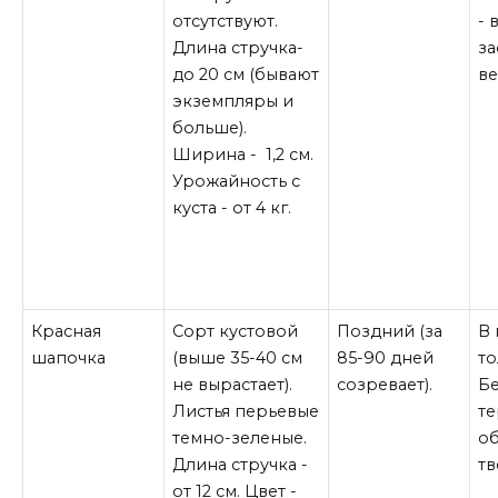
отсутствуют.
- 
Длина стручка-
з
до 20 см (бывают
в
экземпляры и
больше).
Ширина - 1,2 см.
Урожайность с
куста - от 4 кг.
Красная
Сорт кустовой
Поздний (за
В 
шапочка
(выше 35-40 см
85-90 дней
то
не вырастает).
созревает).
Б
Листья перьевые
т
темно-зеленые.
о
Длина стручка -
тв
от 12 см. Цвет -